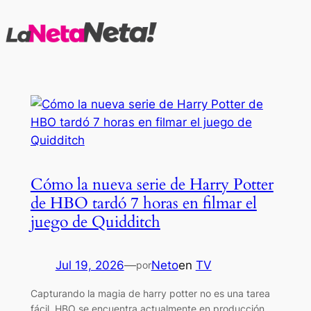
Saltar
al
contenido
Cómo la nueva serie de Harry Potter
de HBO tardó 7 horas en filmar el
juego de Quidditch
Jul 19, 2026
—
Neto
en
TV
por
Capturando la magia de harry potter no es una tarea
fácil. HBO se encuentra actualmente en producción