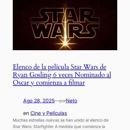
Elenco de la película Star Wars de
Ryan Gosling 6 veces Nominado al
Oscar y comienza a filmar
Ago 28, 2025
—
Neto
por
en
Cine y Películas
Muchas estrellas nuevas se han unido al elenco de
Star Wars: Starfighter A medida que comienza la