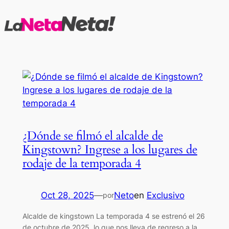
Saltar
al
contenido
¿Dónde se filmó el alcalde de
Kingstown? Ingrese a los lugares de
rodaje de la temporada 4
Oct 28, 2025
—
Neto
en
Exclusivo
por
Alcalde de kingstown La temporada 4 se estrenó el 26
de octubre de 2025, lo que nos lleva de regreso a la