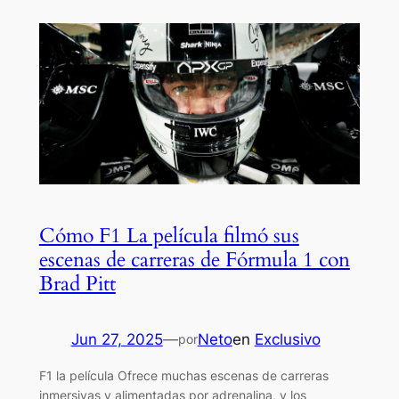
Cómo F1 La película filmó sus
escenas de carreras de Fórmula 1 con
Brad Pitt
Jun 27, 2025
—
Neto
en
Exclusivo
por
F1 la película Ofrece muchas escenas de carreras
inmersivas y alimentadas por adrenalina, y los