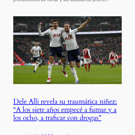
Dele Alli revela su traumática niñez:
“A los siete años empecé a fumar y a
los ocho, a traficar con drogas”