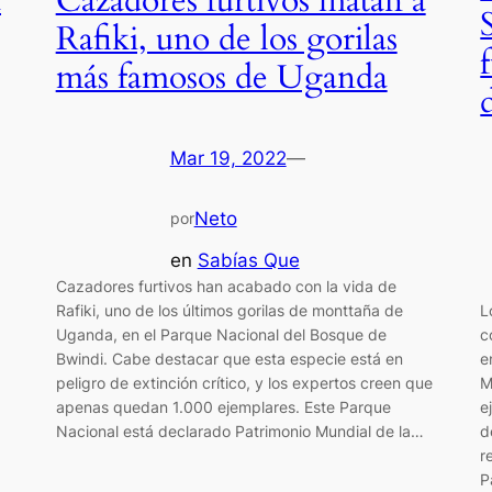
a
Cazadores furtivos matan a
Rafiki, uno de los gorilas
más famosos de Uganda
Mar 19, 2022
—
Neto
por
en
Sabías Que
Cazadores furtivos han acabado con la vida de
L
Rafiki, uno de los últimos gorilas de monttaña de
c
Uganda, en el Parque Nacional del Bosque de
e
Bwindi. Cabe destacar que esta especie está en
M
peligro de extinción crítico, y los expertos creen que
e
apenas quedan 1.000 ejemplares. Este Parque
d
Nacional está declarado Patrimonio Mundial de la…
r
P