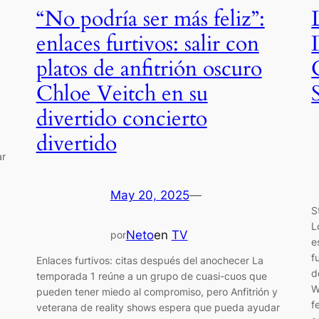
“No podría ser más feliz”:
enlaces furtivos: salir con
platos de anfitrión oscuro
Chloe Veitch en su
divertido concierto
divertido
ar
May 20, 2025
—
S
L
Neto
en
TV
por
e
f
Enlaces furtivos: citas después del anochecer La
d
temporada 1 reúne a un grupo de cuasi-cuos que
W
pueden tener miedo al compromiso, pero Anfitrión y
f
veterana de reality shows espera que pueda ayudar