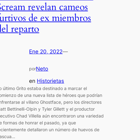
Scream revelan cameos
furtivos de ex miembros
del reparto
Ene 20, 2022
—
Neto
por
en
Historietas
o último Grito estaba destinado a marcar el
omienzo de una nueva lista de héroes que podrían
nfrentarse al villano Ghostface, pero los directores
att Bettinelli-Olpin y Tyler Gillett y el productor
jecutivo Chad Villella aún encontraron una variedad
e formas de honrar el pasado, ya que
ecientemente detallaron un número de huevos de
ascua…