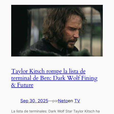
Taylor Kitsch rompe la lista de
terminal de Ben: Dark Wolf Fining
& Future
Sep 30, 2025
—
Neto
en
TV
por
La lista de terminales: Dark Wolf Star Taylor Kitsch ha