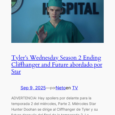
Tyler’s Wednesday Season 2 Ending
Cliffhanger and Future abordado por
Star
Sep 9, 2025
—
Neto
en
TV
por
ADVERTENCIA: Hay spoilers por delante para la
temporada 2 del miércoles, Parte 2. Miércoles Star
Hunter Doohan se dirige al Cliffhanger de Tyler y su
futuro después del final de la temporada 2. La