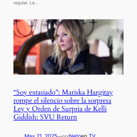
regular. La…
“Soy extasiado”: Mariska Hargitay
rompe el silencio sobre la sorpresa
Ley y Orden de Surpria de Kelli
Giddish: SVU Return
May 21, 2025
—
Neto
en
TV
por