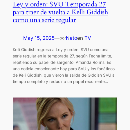
Ley y orden: SVU Temporada 27
para traer de vuelta a Kelli Giddish
como una serie regular
May 15, 2025
—
Neto
en
TV
por
Kelli Giddish regresa a Ley y orden: SVU como una
serie regular en la temporada 27, según Fecha límite,
repitiendo su papel de sargento. Amanda Rollins. Es
una noticia emocionante hoy para SVU y los fanáticos
de Kelli Giddish, que vieron la salida de Giddish SVU a
tiempo completo y reducir a un papel recurrente…