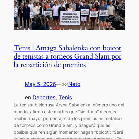
Tenis | Amaga Sabalenka con boicot
de tenistas a torneos Grand Slam por
la repartición de premios
May 5, 2026
—
Neto
por
en
Deportes
, 
Tenis
La tenista bielorrusa Aryna Sabalenka, número uno del
mundo, afirmó este martes que “sin duda” merecen
recibir “mayor porcentaje” de los premios en metálico
de torneos como Grand Slam, y aseguró que es
posible que “en algún momento” hagan “boicot”: “Será
la única manera de luchar por nuestros derechos”. En