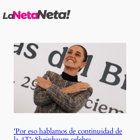
Saltar
al
contenido
'Por eso hablamos de continuidad de
la 4T': Sheinbaum celebra