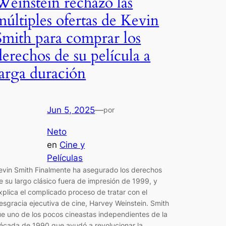
Weinstein rechazó las
múltiples ofertas de Kevin
Smith para comprar los
derechos de su película a
larga duración
Jun 5, 2025
—
por
Neto
en
Cine y
Películas
evin Smith Finalmente ha asegurado los derechos
e su largo clásico fuera de impresión de 1999, y
xplica el complicado proceso de tratar con el
esgracia ejecutiva de cine, Harvey Weinstein. Smith
ue uno de los pocos cineastas independientes de la
écada de 1990 que ayudó a revolucionar la