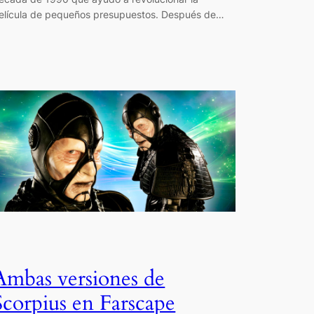
elícula de pequeños presupuestos. Después de…
Ambas versiones de
Scorpius en Farscape