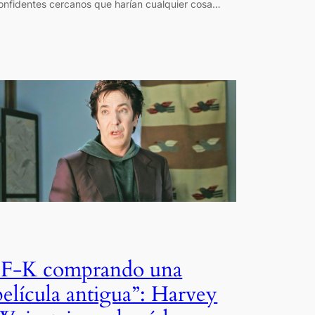
onfidentes cercanos que harían cualquier cosa…
“F-K comprando una
película antigua”: Harvey