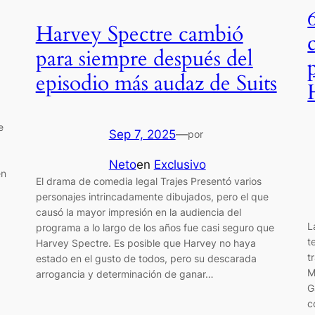
Harvey Spectre cambió
para siempre después del
episodio más audaz de Suits
e
Sep 7, 2025
—
por
Neto
en
Exclusivo
en
El drama de comedia legal Trajes Presentó varios
personajes intrincadamente dibujados, pero el que
causó la mayor impresión en la audiencia del
L
programa a lo largo de los años fue casi seguro que
t
Harvey Spectre. Es posible que Harvey no haya
t
estado en el gusto de todos, pero su descarada
M
arrogancia y determinación de ganar…
G
c