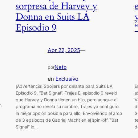
sorpresa de Harvey y
Donna en Suits LA
Episodio 9
Abr 22, 2025
—
Neto
por
en
Exclusivo
E
¡Advertencia! Spoilers por delante para Suits LA
e
Episodio 9, “Bat Signal”. Trajes El episodio 9 reveló
V
que Harvey y Donna tienen un hijo, pero aunque el
n
d
programa no revela su nombre, Trajes ya configuró
S
la mejor opción posible para ello. Envolviendo el arco
t
de 3 epsiodos de Gabriel Macht en el spin-off, “Bat
d
Signal” lo…