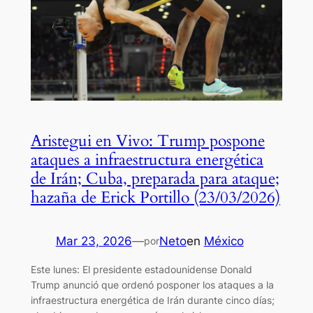
Aristegui en Vivo: Trump pospone
ataques a infraestructura energética
de Irán; Cuba, preparada para ataque;
hazaña de Erick Portillo (23/03/2026)
Mar 23, 2026
—
Neto
en
México
por
Este lunes: El presidente estadounidense Donald
Trump anunció que ordenó posponer los ataques a la
infraestructura energética de Irán durante cinco días;