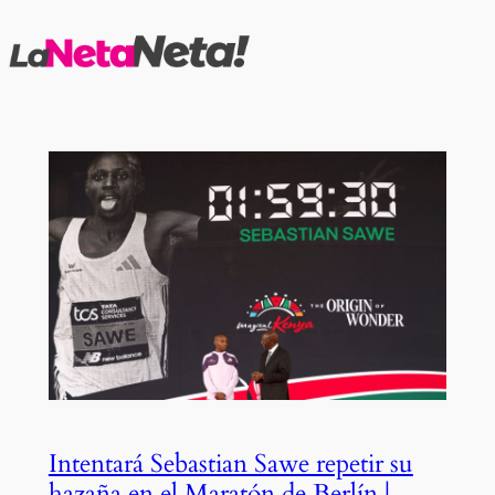
Saltar
al
contenido
Intentará Sebastian Sawe repetir su
hazaña en el Maratón de Berlín |