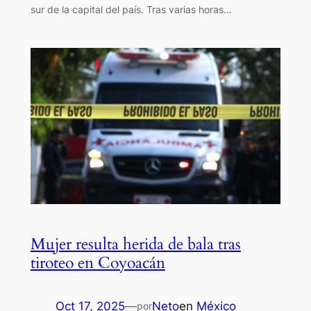
sur de la capital del país. Tras varias horas…
Mujer resulta herida de bala tras
tiroteo en Coyoacán
Oct 17, 2025
—
Neto
en
México
por