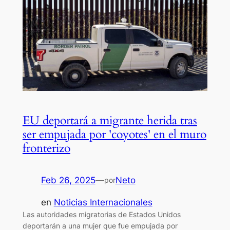
EU deportará a migrante herida tras
ser empujada por 'coyotes' en el muro
fronterizo
Feb 26, 2025
—
Neto
por
en
Noticias Internacionales
Las autoridades migratorias de Estados Unidos
deportarán a una mujer que fue empujada por