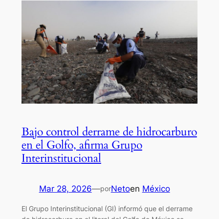
Bajo control derrame de hidrocarburo
en el Golfo, afirma Grupo
Interinstitucional
Mar 28, 2026
—
Neto
en
México
por
El Grupo Interinstitucional (GI) informó que el derrame