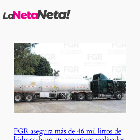
Saltar
al
contenido
FGR asegura más de 46 mil litros de
hidrocarburo en operativos realizados