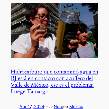
Hidrocarburo que contaminó agua en
BJ está en contacto con acuífero del
Valle de México, ese es el problema:
Luege Tamargo
Abr 17, 2024
—
Neto
en
México
por