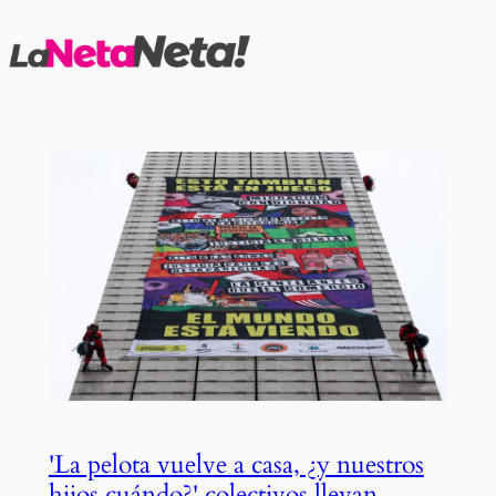
Saltar
al
contenido
'La pelota vuelve a casa, ¿y nuestros
hijos cuándo?' colectivos llevan