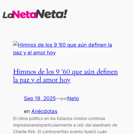
Saltar
al
contenido
Himnos de los 9 ’60 que aún definen
la paz y el amor hoy
Sep 19, 2025
—
Neto
por
en
Anécdotas
El clima político en los Estados Unidos continúa
implosionandoparticularmente a raíz del asesinato de
Charlie Kirk. El controvertido evento ilustró cuán