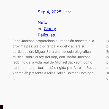
Sep 4, 2025
—
por
Neto
en
Cine y
Películas
L
Paris Jackson proporciona su reacción honesta a la
p
próxima película biográfica Miguel y aclara su
E
participación. Miguel Será una película biográfica
c
musical sobre el rey del pop, con Jaafar Jackson
p
(sobrino de la vida real de Michael Jackson) como
d
cantante. La película está dirigida por Antoine Fuqua
s
y también presenta a Miles Teller, Colman Domingo,
d
…