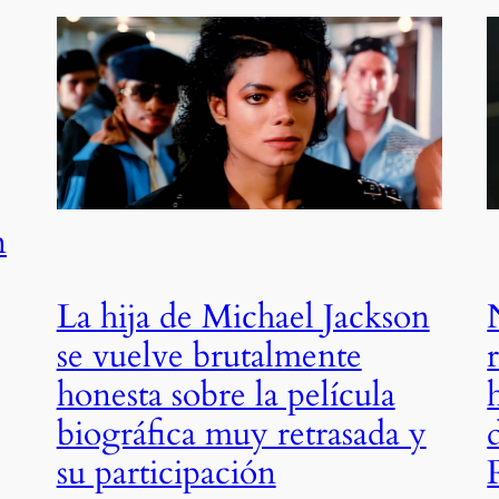
n
La hija de Michael Jackson
se vuelve brutalmente
honesta sobre la película
biográfica muy retrasada y
su participación