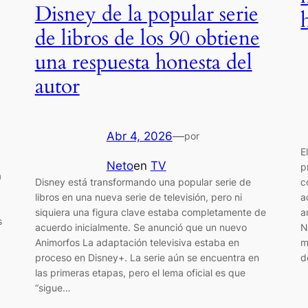
Disney de la popular serie
de libros de los 90 obtiene
una respuesta honesta del
autor
Abr 4, 2026
—
por
E
Neto
en
TV
p
a
Disney está transformando una popular serie de
c
libros en una nueva serie de televisión, pero ni
a
siquiera una figura clave estaba completamente de
a
s
acuerdo inicialmente. Se anunció que un nuevo
N
Animorfos La adaptación televisiva estaba en
m
proceso en Disney+. La serie aún se encuentra en
d
las primeras etapas, pero el lema oficial es que
“sigue…