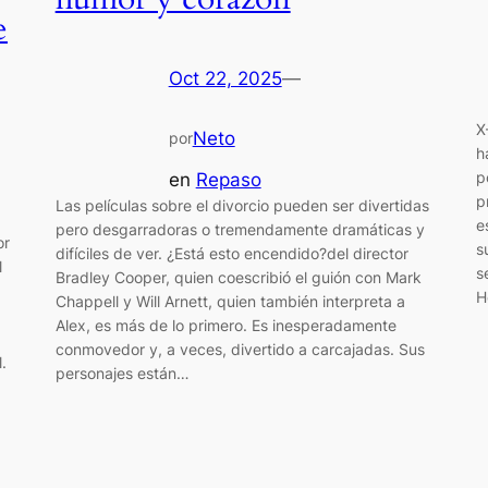
e
Oct 22, 2025
—
X
Neto
por
h
p
en
Repaso
p
Las películas sobre el divorcio pueden ser divertidas
e
pero desgarradoras o tremendamente dramáticas y
or
s
difíciles de ver. ¿Está esto encendido?del director
l
s
Bradley Cooper, quien coescribió el guión con Mark
H
Chappell y Will Arnett, quien también interpreta a
Alex, es más de lo primero. Es inesperadamente
conmovedor y, a veces, divertido a carcajadas. Sus
.
personajes están…