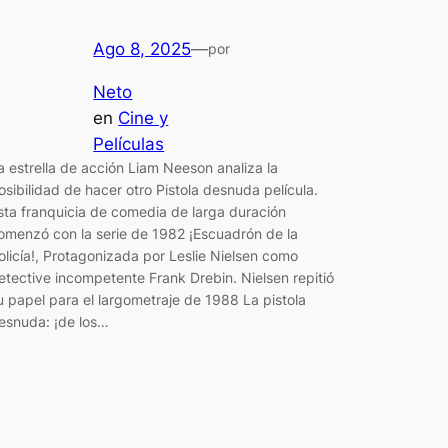
Ago 8, 2025
—
por
Neto
en
Cine y
Películas
a estrella de acción Liam Neeson analiza la
osibilidad de hacer otro Pistola desnuda película.
sta franquicia de comedia de larga duración
omenzó con la serie de 1982 ¡Escuadrón de la
olicía!, Protagonizada por Leslie Nielsen como
etective incompetente Frank Drebin. Nielsen repitió
u papel para el largometraje de 1988 La pistola
esnuda: ¡de los…