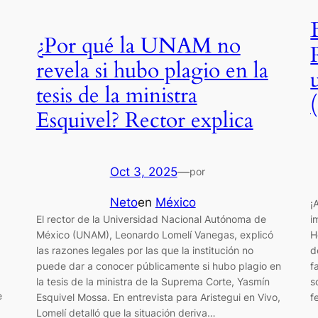
¿Por qué la UNAM no
revela si hubo plagio en la
tesis de la ministra
Esquivel? Rector explica
Oct 3, 2025
—
por
Neto
en
México
¡
El rector de la Universidad Nacional Autónoma de
i
México (UNAM), Leonardo Lomelí Vanegas, explicó
H
las razones legales por las que la institución no
d
puede dar a conocer públicamente si hubo plagio en
f
la tesis de la ministra de la Suprema Corte, Yasmín
s
e
Esquivel Mossa. En entrevista para Aristegui en Vivo,
f
Lomelí detalló que la situación deriva…