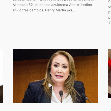
d
Al minuto 62, el técnico azulcrema André Jardine
o
envió tres cambios. Henry Martin por…
p
p
1