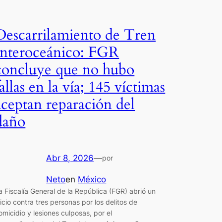
Descarrilamiento de Tren
Interoceánico: FGR
concluye que no hubo
fallas en la vía; 145 víctimas
aceptan reparación del
daño
Abr 8, 2026
—
por
Neto
en
México
a Fiscalía General de la República (FGR) abrió un
uicio contra tres personas por los delitos de
omicidio y lesiones culposas, por el