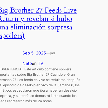
Big Brother 27 Feeds Live
Return y revelan si hubo
una eliminación sorpresa
(spoilers)
Sep 5, 2025
—
por
Neto
en
TV
ADVERTENCIA! ¡Este artículo contiene spoilers
mportantes sobre Big Brother 27!Cuando el Gran
ermano 27 Los feeds en vivo se redujeron después
el episodio de desalojo en vivo de la Semana 8, los
anáticos especularon que iba a haber un desalojo
orpresa, y su teoría se demostró justo cuando los
eeds regresaron más de 24 horas…