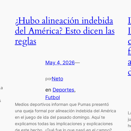
¿Hubo alineación indebida
del América? Esto dicen las
reglas
May 4, 2026
—
Neto
por
La
en
Deportes
, 
Futbol
s
Medios deportivos informan que Pumas presentó
una queja formal por alineación indebida del América
L
en el juego de ida del pasado domingo. Aquí te
j
explicamos todas las implicaciones y explicaciones
h
de este hecho. ¿Qué fue lo que pasó en el campo?