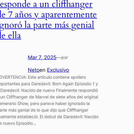
responde a un cliffhanger
de 7 años y aparentemente
ignoró la parte más genial
de ella
Mar 7, 2025
—
por
Neto
en
Exclusivo
DVERTENCIA: Este artículo contiene spoilers
mportantes para Daredevil: Born Again Episodio 1 y
.Daredevil: Nacido de nuevo Finalmente respondió
 un Cliffhanger de Marvel de siete años del original
emerario Show, pero parece haber ignorado la
arte más genial de lo que dijo que Cliffhanger
ealmente estableció. El debut de Daredevil: Nacido
e nuevo Episodio…