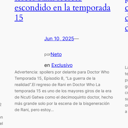
escondido en la temporada
15
Jun 10, 2025
—
Neto
por
en
Exclusivo
L
Advertencia: spoilers por delante para Doctor Who
t
Temporada 15, Episodio 8, “La guerra de la
p
realidad”.El regreso de Rani en Doctor Who La
g
temporada 15 es uno de los mayores giros de la era
c
de Ncuti Gatwa como el decimoquinto doctor, hecho
s
más grande solo por la escena de la bisgeneración
2
o
de Rani, pero estoy…
a
en
el