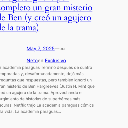
completo un gran misterio
de Ben (y creó un agujero
de la trama)
May 7, 2025
—
por
Neto
en
Exclusivo
a academia paraguas Terminó después de cuatro
emporadas y, desafortunadamente, dejó más
reguntas que respuestas, pero también ignoró un
ran misterio de Ben Hargreeves (Justin H. Min) que
reó un agujero de la trama. Aprovechando el
urgimiento de historias de superhéroes más
scuras, Netflix trajo La academia paraguas cómics
 la vida. La academia paraguas…