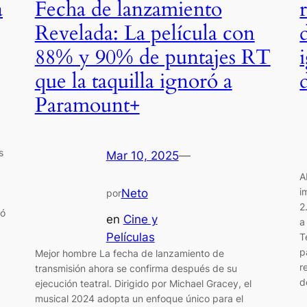
a
Fecha de lanzamiento
Revelada: La película con
88% y 90% de puntajes RT
que la taquilla ignoró a
Paramount+
s
Mar 10, 2025
—
A
i
Neto
por
2
nó
en
Cine y
a
Películas
T
p
Mejor hombre La fecha de lanzamiento de
r
transmisión ahora se confirma después de su
d
ejecución teatral. Dirigido por Michael Gracey, el
musical 2024 adopta un enfoque único para el