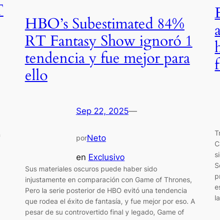
T
HBO’s Subestimated 84%
RT Fantasy Show ignoró 1
tendencia y fue mejor para
ello
Sep 22, 2025
—
T
n
Neto
por
C
s
en
Exclusivo
S
Sus materiales oscuros puede haber sido
p
injustamente en comparación con Game of Thrones,
e
Pero la serie posterior de HBO evitó una tendencia
l
que rodea el éxito de fantasía, y fue mejor por eso. A
pesar de su controvertido final y legado, Game of