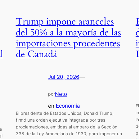
Trump impone aranceles
del 50% a la mayoría de las
importaciones procedentes
l
de Canadá
Jul 20, 2026
—
Neto
por
en
Economía
E
i
El presidente de Estados Unidos, Donald Trump,
l
firmó una orden ejecutiva integrada por tres
d
proclamaciones, emitidas al amparo de la Sección
a
p
338 de la Ley Arancelaria de 1930, para imponer un
al