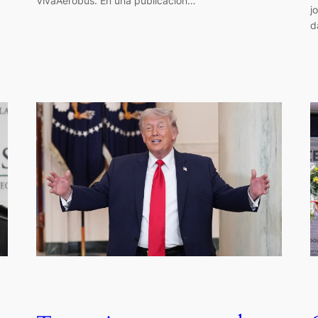
VivaAerobus. En una publicación…
j
d