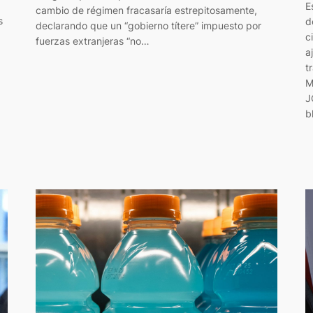
E
cambio de régimen fracasaría estrepitosamente,
s
d
declarando que un “gobierno títere” impuesto por
c
fuerzas extranjeras “no…
a
t
M
J
b