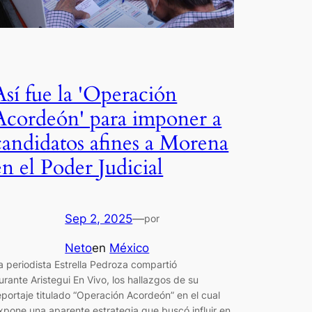
Así fue la 'Operación
Acordeón' para imponer a
candidatos afines a Morena
en el Poder Judicial
Sep 2, 2025
—
por
Neto
en
México
a periodista Estrella Pedroza compartió
urante Aristegui En Vivo, los hallazgos de su
eportaje titulado “Operación Acordeón” en el cual
xpone una aparente estrategia que buscó influir en