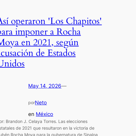
Así operaron 'Los Chapitos'
para imponer a Rocha
Moya en 2021, según
acusación de Estados
Unidos
May 14, 2026
—
Neto
por
en
México
or: Brandon J. Celaya Torres. Las elecciones
statales de 2021 que resultaron en la victoria de
ubén Rocha Moya para la gubernatura de Sinaloa