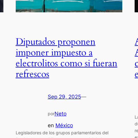
Diputados proponen
imponer impuesto a
electrolitos como si fueran
refrescos
Sep 29, 2025
—
Neto
por
L
d
en
México
r
Legisladores de los grupos parlamentarios del
e