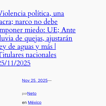
Violencia política, una
lacra; narco no debe
imponer miedo: UE; Ante
lluvia de quejas, ajustarán
ley de aguas y más |
Titulares nacionales
25/11/2025
Nov 25, 2025
—
Neto
por
en
México