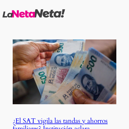
Saltar
al
contenido
¿El SAT vigila las tandas y ahorros
familiares? Institución aclara