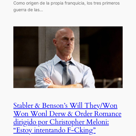
Como origen de la propia franquicia, los tres primeros
guerra de las…
Stabler & Benson’s Will They/Won
Won Wonl Derw & Order Romance
dirigido por Christopher Meloni:
“Estoy intentando F-Cking”