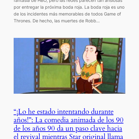
fantasía de HBO, pero las redes parecen tan ansiosas
por entregar la próxima boda roja. La boda roja es uno
de los incidentes más memorables de todos Game of
Thrones. De hecho, las muertes de Robb…
“¡Lo he estado intentando durante
años!”: La comedia animada de los 90
de los años 90 da un paso clave hacia
el revival mientras Star original llama