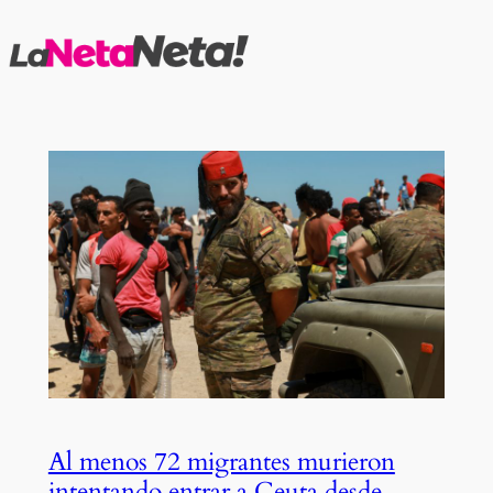
Saltar
al
contenido
Al menos 72 migrantes murieron
intentando entrar a Ceuta desde