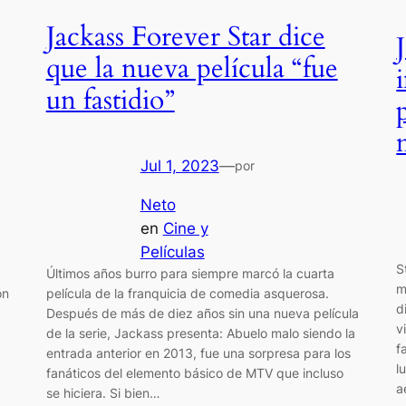
Jackass Forever Star dice
que la nueva película “fue
un fastidio”
Jul 1, 2023
—
por
Neto
en
Cine y
Películas
S
Últimos años burro para siempre marcó la cuarta
m
película de la franquicia de comedia asquerosa.
ón
d
Después de más de diez años sin una nueva película
v
de la serie, Jackass presenta: Abuelo malo siendo la
f
entrada anterior en 2013, fue una sorpresa para los
l
fanáticos del elemento básico de MTV que incluso
a
se hiciera. Si bien…