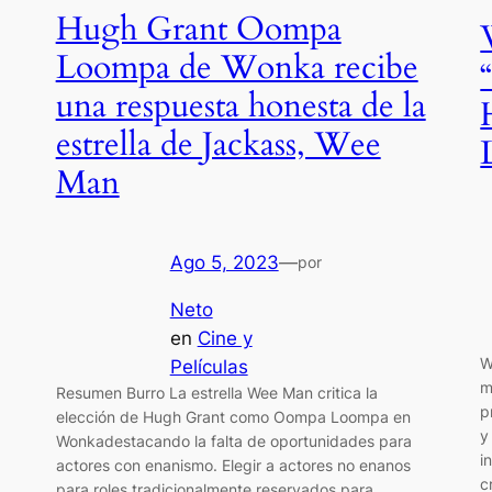
Hugh Grant Oompa
Loompa de Wonka recibe
una respuesta honesta de la
estrella de Jackass, Wee
Man
Ago 5, 2023
—
por
Neto
en
Cine y
W
Películas
m
Resumen Burro La estrella Wee Man critica la
p
elección de Hugh Grant como Oompa Loompa en
y
Wonkadestacando la falta de oportunidades para
i
actores con enanismo. Elegir a actores no enanos
c
para roles tradicionalmente reservados para