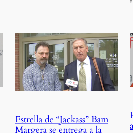
p
Estrella de “Jackass” Bam
Margera se entrega a la