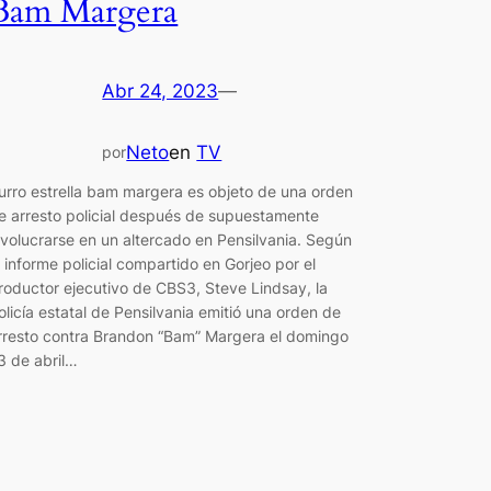
Bam Margera
Abr 24, 2023
—
Neto
en
TV
por
urro estrella bam margera es objeto de una orden
e arresto policial después de supuestamente
nvolucrarse en un altercado en Pensilvania. Según
l informe policial compartido en Gorjeo por el
roductor ejecutivo de CBS3, Steve Lindsay, la
olicía estatal de Pensilvania emitió una orden de
rresto contra Brandon “Bam” Margera el domingo
3 de abril…