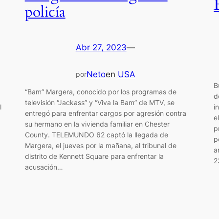
policía
Abr 27, 2023
—
Neto
en
USA
por
B
“Bam” Margera, conocido por los programas de
d
televisión “Jackass” y “Viva la Bam” de MTV, se
l
i
entregó para enfrentar cargos por agresión contra
e
su hermano en la vivienda familiar en Chester
p
County. TELEMUNDO 62 captó la llegada de
p
Margera, el jueves por la mañana, al tribunal de
a
distrito de Kennett Square para enfrentar la
2
acusación…