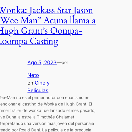
Wonka: Jackass Star Jason
“Wee Man” Acuna llama a
Hugh Grant’s Oompa-
Loompa Casting
Ago 5, 2023
—
por
Neto
en
Cine y
Películas
ee-Man no es el primer actor con enanismo en
encionar el casting de Wonka de Hugh Grant. El
rimer tráiler de wonka fue lanzado el mes pasado,
 ve Duna la estrella Timothée Chalamet
nterpretando una versión más joven del personaje
reado por Roald Dahl. La película de la precuela