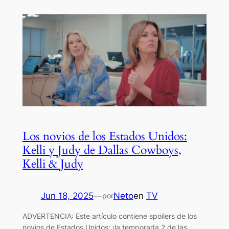
Los novios de los Estados Unidos:
Kelli y Judy de Dallas Cowboys,
Kelli & Judy
Jun 18, 2025
—
Neto
en
TV
por
ADVERTENCIA: Este artículo contiene spoilers de los
novios de Estados Unidos: ¡la temporada 2 de las