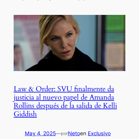
Law & Order: SVU finalmente da
justicia al nuevo papel de Amanda
Rollins después de la salida de Kelli
Giddish
May 4, 2025
—
Neto
en
Exclusivo
por