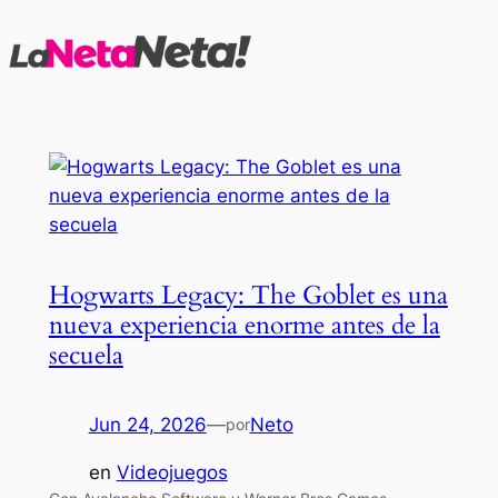
Saltar
al
contenido
Hogwarts Legacy: The Goblet es una
nueva experiencia enorme antes de la
secuela
Jun 24, 2026
—
Neto
por
en
Videojuegos