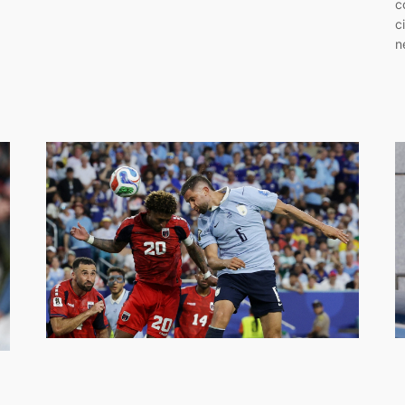
c
c
n