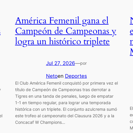
América Femenil gana el
s
Campeón de Campeonas y
logra un histórico triplete
Jul 27, 2026
—
por
Neto
en
Deportes
a
El Club América Femenil conquistó por primera vez el
y
título de Campeón de Campeonas tras derrotar a
Tigres en una tanda de penales, luego de empatar
1-1 en tiempo regular, para lograr una temporada
E
histórica con un triplete. El conjunto azulcrema sumó
e
el
este trofeo al campeonato del Clausura 2026 y a la
c
Concacaf W Champions…
M