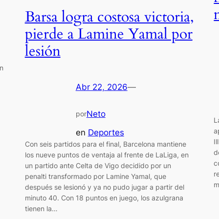
Barsa logra costosa victoria,
pierde a Lamine Yamal por
lesión
ón
Abr 22, 2026
—
Neto
por
L
a
en
Deportes
I
Con seis partidos para el final, Barcelona mantiene
d
los nueve puntos de ventaja al frente de LaLiga, en
c
un partido ante Celta de Vigo decidido por un
r
penalti transformado por Lamine Yamal, que
m
después se lesionó y ya no pudo jugar a partir del
minuto 40. Con 18 puntos en juego, los azulgrana
tienen la…