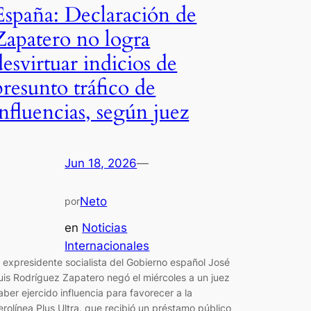
España: Declaración de
Zapatero no logra
desvirtuar indicios de
presunto tráfico de
influencias, según juez
Jun 18, 2026
—
Neto
por
en
Noticias
Internacionales
l expresidente socialista del Gobierno español José
uis Rodríguez Zapatero negó el miércoles a un juez
aber ejercido influencia para favorecer a la
erolínea Plus Ultra, que recibió un préstamo público