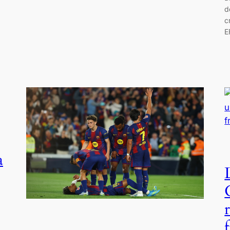
d
c
E
a