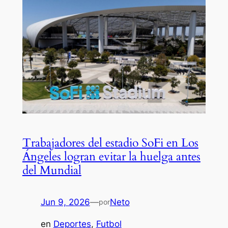
Trabajadores del estadio SoFi en Los
Ángeles logran evitar la huelga antes
del Mundial
Jun 9, 2026
—
Neto
por
en
Deportes
, 
Futbol