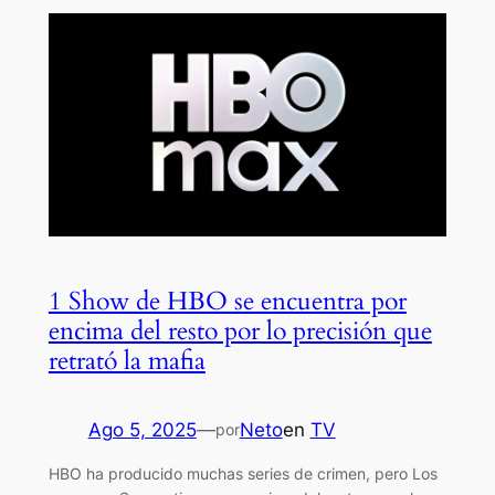
1 Show de HBO se encuentra por
encima del resto por lo precisión que
retrató la mafia
Ago 5, 2025
—
Neto
en
TV
por
HBO ha producido muchas series de crimen, pero Los