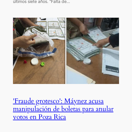
últimos siete años. “Falta de…
'Fraude grotesco': Máynez acusa
manipulación de boletas para anular
votos en Poza Rica