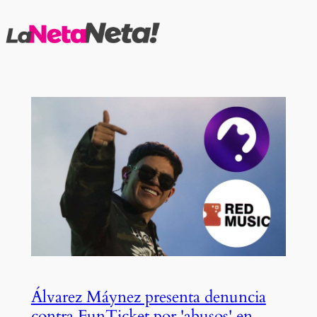
Saltar
al
contenido
Álvarez Máynez presenta denuncia
contra FunTicket por 'abusos' en