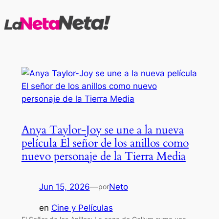
Saltar
al
contenido
Anya Taylor-Joy se une a la nueva
película El señor de los anillos como
nuevo personaje de la Tierra Media
Jun 15, 2026
—
Neto
por
en
Cine y Películas