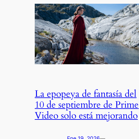
La epopeya de fantasía del
10 de septiembre de Prime
Video solo está mejorando
Ene 19, 2026
—