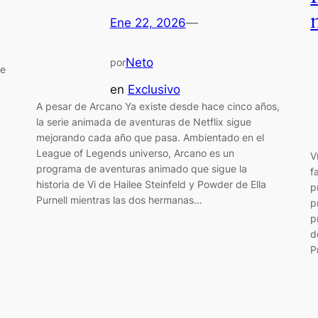
Ene 22, 2026
—
Neto
por
de
en
Exclusivo
A pesar de Arcano Ya existe desde hace cinco años,
la serie animada de aventuras de Netflix sigue
mejorando cada año que pasa. Ambientado en el
League of Legends universo, Arcano es un
V
programa de aventuras animado que sigue la
f
historia de Vi de Hailee Steinfeld y Powder de Ella
p
Purnell mientras las dos hermanas…
p
p
d
P