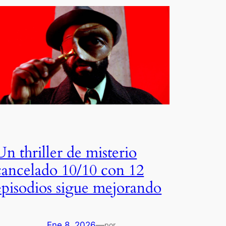
Un thriller de misterio
cancelado 10/10 con 12
episodios sigue mejorando
Ene 8, 2026
—
por