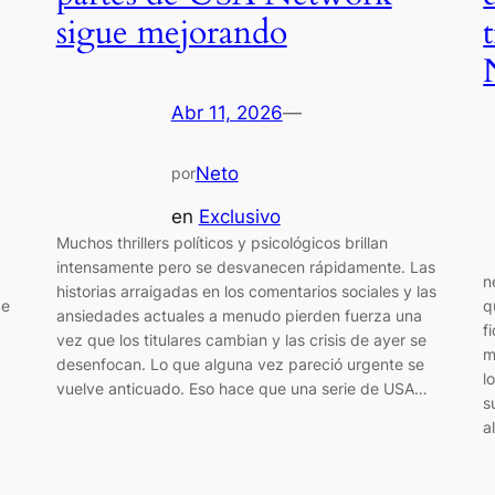
sigue mejorando
Abr 11, 2026
—
Neto
por
en
Exclusivo
Muchos thrillers políticos y psicológicos brillan
intensamente pero se desvanecen rápidamente. Las
n
historias arraigadas en los comentarios sociales y las
de
q
ansiedades actuales a menudo pierden fuerza una
f
vez que los titulares cambian y las crisis de ayer se
m
desenfocan. Lo que alguna vez pareció urgente se
l
vuelve anticuado. Eso hace que una serie de USA…
s
a