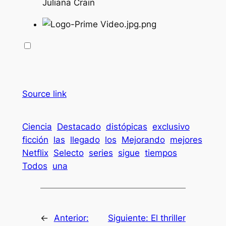
Juliana Crain
Source link
Ciencia
Destacado
distópicas
exclusivo
ficción
las
llegado
los
Mejorando
mejores
Netflix
Selecto
series
sigue
tiempos
Todos
una
←
Anterior:
Siguiente:
El thriller