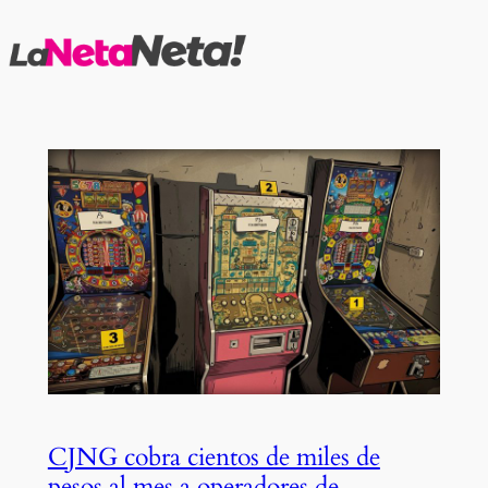
Saltar
al
contenido
CJNG cobra cientos de miles de
pesos al mes a operadores de