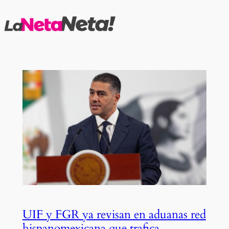
Saltar
al
contenido
UIF y FGR ya revisan en aduanas red
hispanomexicana que trafica