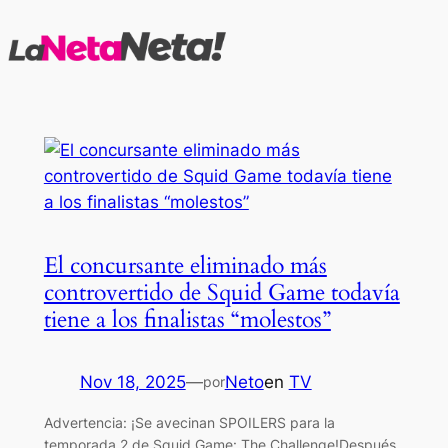
Saltar
al
contenido
El concursante eliminado más
controvertido de Squid Game todavía
tiene a los finalistas “molestos”
Nov 18, 2025
—
Neto
en
TV
por
Advertencia: ¡Se avecinan SPOILERS para la
temporada 2 de Squid Game: The Challenge!Después