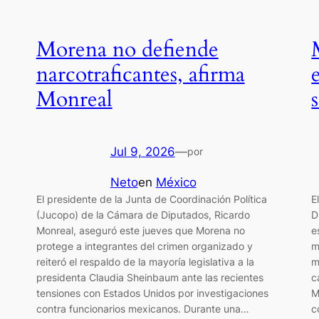
Morena no defiende
narcotraficantes, afirma
Monreal
Jul 9, 2026
—
por
Neto
en
México
El presidente de la Junta de Coordinación Política
E
(Jucopo) de la Cámara de Diputados, Ricardo
D
Monreal, aseguró este jueves que Morena no
e
protege a integrantes del crimen organizado y
m
reiteró el respaldo de la mayoría legislativa a la
m
presidenta Claudia Sheinbaum ante las recientes
c
tensiones con Estados Unidos por investigaciones
M
contra funcionarios mexicanos. Durante una…
c