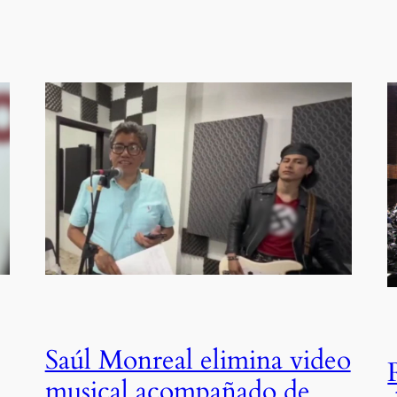
Saúl Monreal elimina video
musical acompañado de