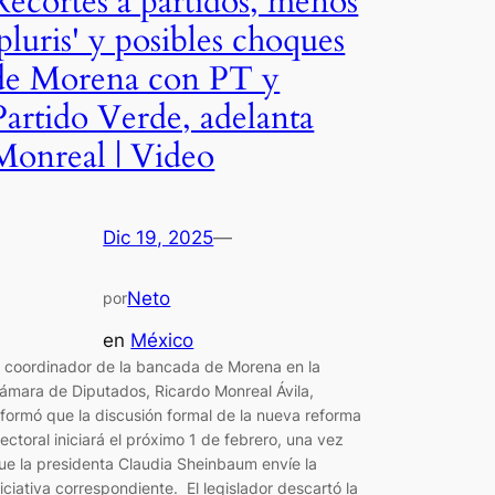
Recortes a partidos, menos
'pluris' y posibles choques
de Morena con PT y
Partido Verde, adelanta
Monreal | Video
Dic 19, 2025
—
Neto
por
en
México
l coordinador de la bancada de Morena en la
ámara de Diputados, Ricardo Monreal Ávila,
nformó que la discusión formal de la nueva reforma
lectoral iniciará el próximo 1 de febrero, una vez
ue la presidenta Claudia Sheinbaum envíe la
niciativa correspondiente. El legislador descartó la