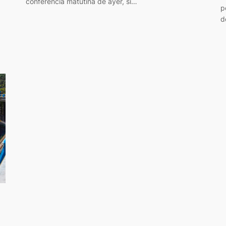
conferencia matutina de ayer, si…
p
d