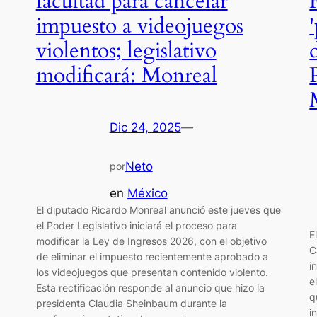
facultad para cancelar
impuesto a videojuegos
violentos; legislativo
modificará: Monreal
Dic 24, 2025
—
Neto
por
en
México
El diputado Ricardo Monreal anunció este jueves que
el Poder Legislativo iniciará el proceso para
E
modificar la Ley de Ingresos 2026, con el objetivo
C
de eliminar el impuesto recientemente aprobado a
i
los videojuegos que presentan contenido violento.
e
Esta rectificación responde al anuncio que hizo la
q
presidenta Claudia Sheinbaum durante la
i