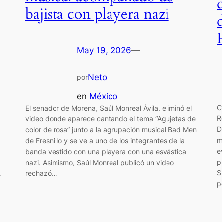
bajista con playera nazi
May 19, 2026
—
Neto
por
en
México
C
El senador de Morena, Saúl Monreal Ávila, eliminó el
R
video donde aparece cantando el tema “Agujetas de
D
color de rosa” junto a la agrupación musical Bad Men
m
de Fresnillo y se ve a uno de los integrantes de la
e
banda vestido con una playera con una esvástica
p
nazi. Asimismo, Saúl Monreal publicó un video
S
rechazó…
e
p