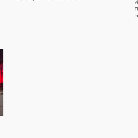
v
F
i