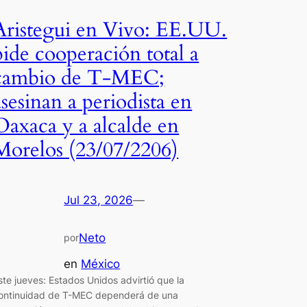
Aristegui en Vivo: EE.UU.
pide cooperación total a
cambio de T-MEC;
asesinan a periodista en
Oaxaca y a alcalde en
Morelos (23/07/2206)
Jul 23, 2026
—
Neto
por
en
México
ste jueves: Estados Unidos advirtió que la
ontinuidad de T-MEC dependerá de una