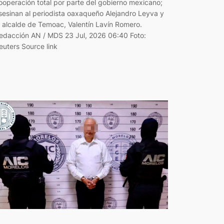
ooperación total por parte del gobierno mexicano;
sesinan al periodista oaxaqueño Alejandro Leyva y
l alcalde de Temoac, Valentín Lavín Romero.
edacción AN / MDS 23 Jul, 2026 06:40 Foto:
euters Source link