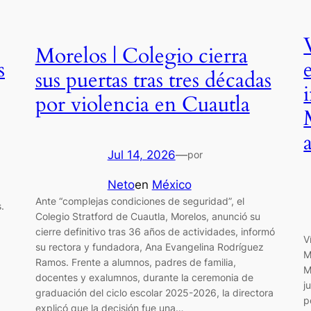
Morelos | Colegio cierra
s
sus puertas tras tres décadas
por violencia en Cuautla
Jul 14, 2026
—
por
Neto
en
México
Ante “complejas condiciones de seguridad”, el
.
Colegio Stratford de Cuautla, Morelos, anunció su
cierre definitivo tras 36 años de actividades, informó
,
V
su rectora y fundadora, Ana Evangelina Rodríguez
M
Ramos. Frente a alumnos, padres de familia,
M
docentes y exalumnos, durante la ceremonia de
j
graduación del ciclo escolar 2025-2026, la directora
p
explicó que la decisión fue una…