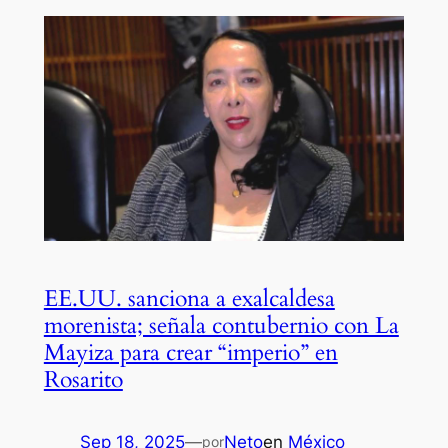
EE.UU. sanciona a exalcaldesa
morenista; señala contubernio con La
Mayiza para crear “imperio” en
Rosarito
Sep 18, 2025
—
Neto
en
México
por