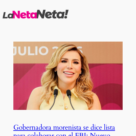
Saltar
al
contenido
Gobernadora morenista se dice lista
para colaborar con el FBI: Nuevo