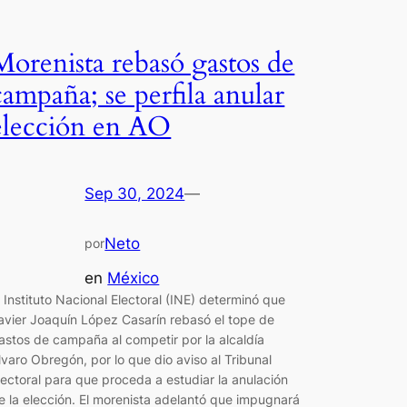
Morenista rebasó gastos de
campaña; se perfila anular
elección en AO
Sep 30, 2024
—
Neto
por
en
México
l Instituto Nacional Electoral (INE) determinó que
avier Joaquín López Casarín rebasó el tope de
astos de campaña al competir por la alcaldía
lvaro Obregón, por lo que dio aviso al Tribunal
lectoral para que proceda a estudiar la anulación
e la elección. El morenista adelantó que impugnará