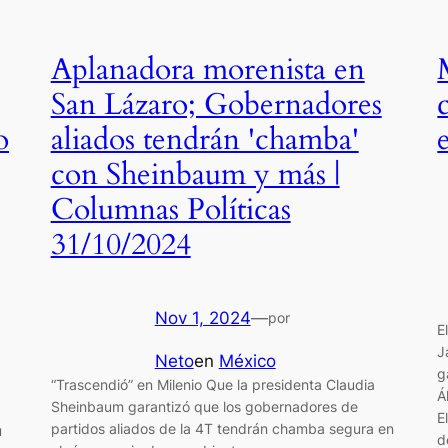
Aplanadora morenista en
San Lázaro; Gobernadores
o
aliados tendrán 'chamba'
con Sheinbaum y más |
Columnas Políticas
31/10/2024
Nov 1, 2024
—
por
E
J
Neto
en
México
g
“Trascendió” en Milenio Que la presidenta Claudia
Á
Sheinbaum garantizó que los gobernadores de
E
partidos aliados de la 4T tendrán chamba segura en
u
d