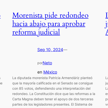
ó
Morenista pide redondeo
hacia abajo para aprobar
reforma judicial
Sep 10, 2024
—
Neto
por
en
México
s
La diputada morenista Patricia Armendáriz planteó
L
ue
que la mayoría calificada en el Senado se consigue
j
con 85 votos, defendiendo una interpretación del
L
redondeo. La Constitución dice que las reformas a la
e
Carta Magna deben tener el apoyo de dos terceras
p
partes de los legisladores presentes. El Sistema de
v