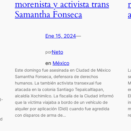
morenista y activista trans
Samantha Fonseca
Ene 15, 2024
—
Neto
por
en
México
Este domingo fue asesinada en Ciudad de México
L
Samantha Fonseca, defensora de derechos
s
humanos. La también activista transexual fue
M
atacada en la colonia Santiago Tepalcaltlapan,
e
alcaldía Xochimilco. La fiscalía de la Ciudad informó
E
I-
que la víctima viajaba a bordo de un vehículo de
i
alquiler por aplicación (Didi) cuando fue agredida
m
con disparos de arma de…
r
ad