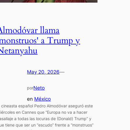
Almodóvar llama
'monstruos' a Trump y
Netanyahu
May 20, 2026
—
Neto
por
en
México
l cineasta español Pedro Almodóvar aseguró este
iércoles en Cannes que “Europa no va a hacer
asallaje a todas las locuras de (Donald) Trump” y
ue tiene que ser un “escudo” frente a “monstruos”