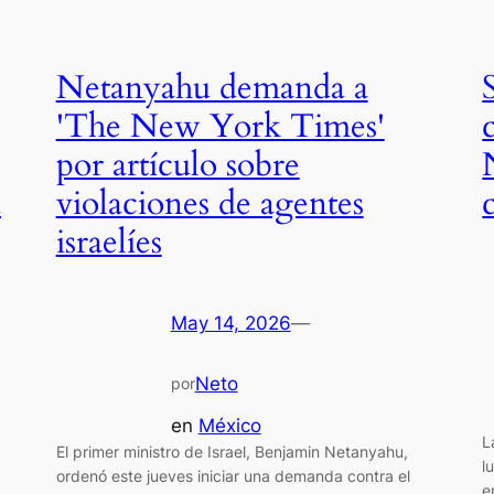
Netanyahu demanda a
'The New York Times'
por artículo sobre
u
violaciones de agentes
israelíes
May 14, 2026
—
Neto
por
en
México
L
El primer ministro de Israel, Benjamin Netanyahu,
l
ordenó este jueves iniciar una demanda contra el
e