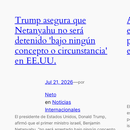
Trump asegura que
Netanyahu no será
detenido 'bajo ningún
concepto o circunstancia'
en EE.UU.
Jul 21, 2026
—
por
Neto
en
Noticias
E
Internacionales
e
El presidente de Estados Unidos, Donald Trump,
p
afirmó que el primer ministro israelí, Benjamin
i
Netanyahu, “no será arrestado bajo ningún concepto