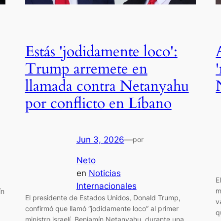
Estás 'jodidamente loco':
Trump arremete en
llamada contra Netanyahu
por conflicto en Líbano
Jun 3, 2026
—
por
Neto
en
Noticias
E
Internacionales
m
ín
El presidente de Estados Unidos, Donald Trump,
v
confirmó que llamó “jodidamente loco” al primer
q
ministro israelí, Benjamín Netanyahu, durante una