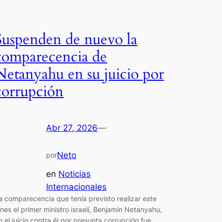
Suspenden de nuevo la
comparecencia de
Netanyahu en su juicio por
corrupción
Abr 27, 2026
—
Neto
por
en
Noticias
Internacionales
a comparecencia que tenía previsto realizar este
unes el primer ministro israelí, Benjamín Netanyahu,
n el juicio contra él por presunta corrupción fue