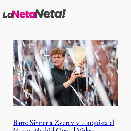
Saltar
al
contenido
Barre Sinner a Zverev y conquista el
Mutua Madrid Open | Video