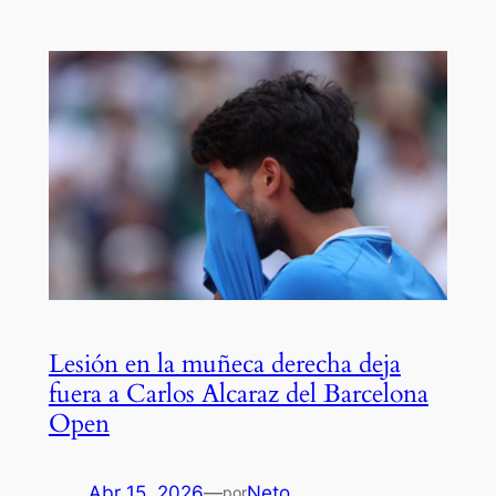
Lesión en la muñeca derecha deja
fuera a Carlos Alcaraz del Barcelona
Open
Abr 15, 2026
—
Neto
por