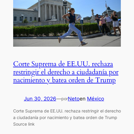
Corte Suprema de EE.UU. rechaza
restringir el derecho a ciudadanía por
nacimiento y batea orden de Trump
Jun 30, 2026
—
Neto
en
México
por
Corte Suprema de EE.UU. rechaza restringir el derecho
a ciudadanía por nacimiento y batea orden de Trump
Source link