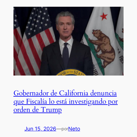
Gobernador de California denuncia
que Fiscalía lo está investigando por
orden de Trump
Jun 15, 2026
—
Neto
por