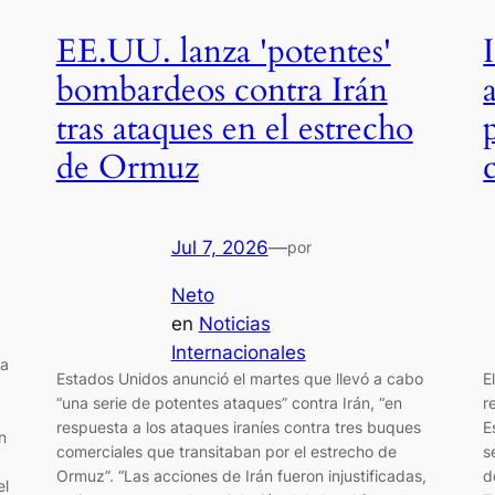
EE.UU. lanza 'potentes'
bombardeos contra Irán
tras ataques en el estrecho
de Ormuz
Jul 7, 2026
—
por
Neto
en
Noticias
Internacionales
 a
Estados Unidos anunció el martes que llevó a cabo
E
“una serie de potentes ataques” contra Irán, “en
r
respuesta a los ataques iraníes contra tres buques
E
n
comerciales que transitaban por el estrecho de
s
Ormuz”. “Las acciones de Irán fueron injustificadas,
d
el