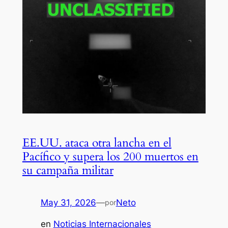
EE.UU. ataca otra lancha en el
Pacífico y supera los 200 muertos en
su campaña militar
May 31, 2026
—
Neto
por
en
Noticias Internacionales