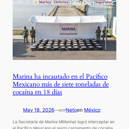
Marina ha incautado en el Pacífico
Mexicano más de siete toneladas de
cocaína en 18 días
May 18, 2026
—
Neto
en
México
por
La Secretaría de Marina MMarina) logró interceptar en
el Pacífico Mexicano el sexto cargamento de cocaína