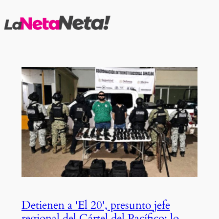
Saltar
al
contenido
Detienen a 'El 20', presunto jefe
regional del Cártel del Pacífico; lo