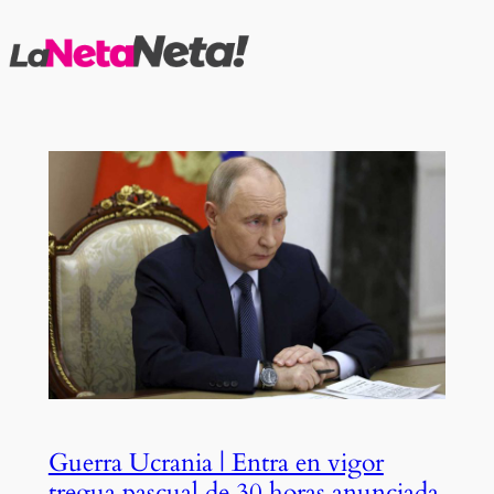
Saltar
al
contenido
Guerra Ucrania | Entra en vigor
tregua pascual de 30 horas anunciada