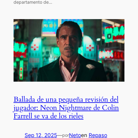
departamento de…
Ballada de una pequeña revisión del
jugador: Neon Nightmare de Colin
Farrell se va de los rieles
Sep 12, 2025
—
Neto
en
Repaso
por