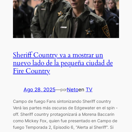
Sheriff Country va a mostrar un
nuevo lado de la pequeña ciudad de
Fire Country
Ago 28, 2025
—
Neto
en
TV
por
Campo de fuego Fans sintonizando Sheriff country
Verá las partes más oscuras de Edgewater en el spin -
off. Sheriff country protagonizará a Morena Baccarin
como Mickey Fox, quien fue presentado en Campo de
fuego Temporada 2, Episodio 6, “Alerta al Sheriff”. Si