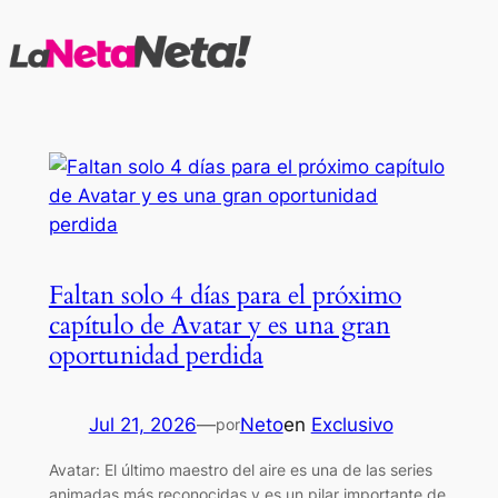
Saltar
al
contenido
Faltan solo 4 días para el próximo
capítulo de Avatar y es una gran
oportunidad perdida
Jul 21, 2026
—
Neto
en
Exclusivo
por
Avatar: El último maestro del aire es una de las series
animadas más reconocidas y es un pilar importante de