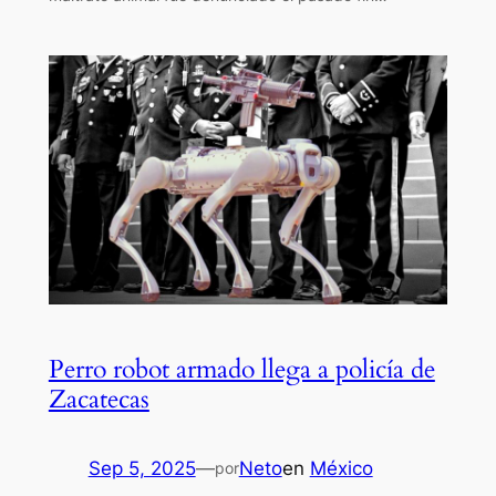
Perro robot armado llega a policía de
Zacatecas
Sep 5, 2025
—
Neto
en
México
por