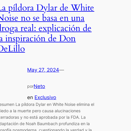
La píldora Dylar de White
Noise no se basa en una
droga real: explicación de
la inspiración de Don
DeLillo
May 27, 2024
—
Neto
por
en
Exclusivo
esumen La píldora Dylar en White Noise elimina el
iedo a la muerte pero causa alucinaciones
terradoras y no está aprobada por la FDA. La
daptación de Noah Baumbach profundiza en la
ilosofía posmoderna, cuestionando la verdad y la