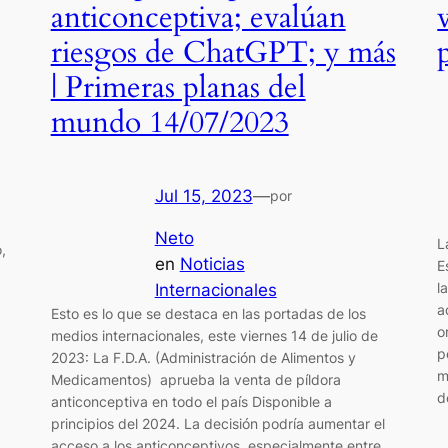
anticonceptiva; evalúan
riesgos de ChatGPT; y más
| Primeras planas del
mundo 14/07/2023
Jul 15, 2023
—
por
Neto
L
,
en
Noticias
E
l
Internacionales
a
Esto es lo que se destaca en las portadas de los
o
medios internacionales, este viernes 14 de julio de
p
2023: La F.D.A. (Administración de Alimentos y
m
Medicamentos) aprueba la venta de píldora
d
anticonceptiva en todo el país Disponible a
principios del 2024. La decisión podría aumentar el
acceso a los anticonceptivos, especialmente entre