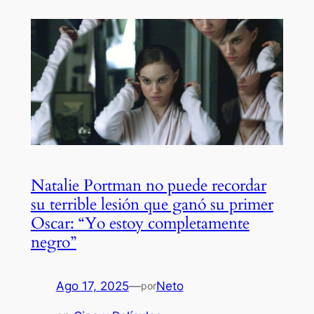
Natalie Portman no puede recordar
su terrible lesión que ganó su primer
Oscar: “Yo estoy completamente
negro”
Ago 17, 2025
—
Neto
por