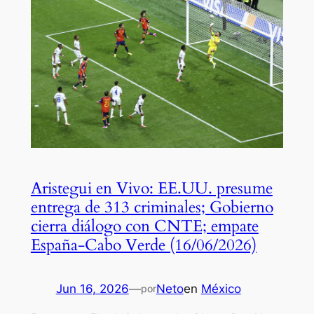
Aristegui en Vivo: EE.UU. presume
entrega de 313 criminales; Gobierno
cierra diálogo con CNTE; empate
España-Cabo Verde (16/06/2026)
Jun 16, 2026
—
Neto
en
México
por